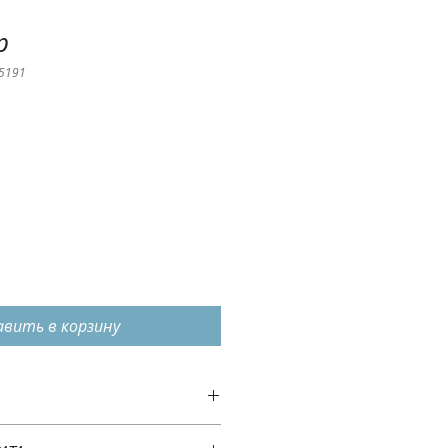
р
5191
авить в корзину
товаре. Расскажите подробно,