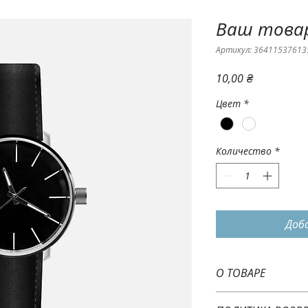
Ваш това
Артикул: 36411537613
Цена
10,00 ₴
Цвет
*
Количество
*
Доб
О ТОВАРЕ
Это информация о 