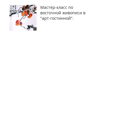
Мастер-класс по
восточной живописи в
"арт-гостинной".
А давайте-ка
прогуляемся!
Архив
декабрь 2021 г.
(1)
1 пост
февраль 2021 г.
(1)
1 пост
январь 2021 г.
(2)
2 поста
декабрь 2020 г.
(1)
1 пост